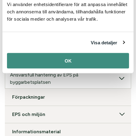
Vi använder enhetsidentifierare för att anpassa innehållet
EPS i tak
och annonserna till användarna, tillhandahålla funktioner
för sociala medier och analysera vår trafik.
EPS som tillläggsisolering
Brandegenskaper EPS
Visa detaljer
Bygg säkert med cellplast
OK
Bygg säkert med cellplast
Ansvarsfull hantering av EPS på
byggarbetsplatsen
Förpackningar
EPS och miljön
Informationsmaterial