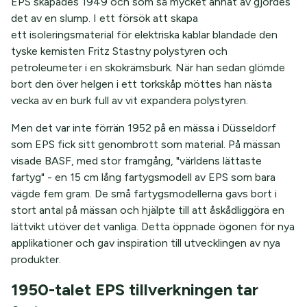
EPS skapades 1949 och som så mycket annat av gjordes
det av en slump. I ett försök att skapa
ett isoleringsmaterial för elektriska kablar blandade den
tyske kemisten Fritz Stastny polystyren och
petroleumeter i en skokrämsburk. När han sedan glömde
bort den över helgen i ett torkskåp möttes han nästa
vecka av en burk full av vit expandera polystyren.
Men det var inte förrän 1952 på en mässa i Düsseldorf
som EPS fick sitt genombrott som material. På mässan
visade BASF, med stor framgång, "världens lättaste
fartyg" - en 15 cm lång fartygsmodell av EPS som bara
vägde fem gram. De små fartygsmodellerna gavs bort i
stort antal på mässan och hjälpte till att åskådliggöra en
lättvikt utöver det vanliga. Detta öppnade ögonen för nya
applikationer och gav inspiration till utvecklingen av nya
produkter.
1950-talet EPS tillverkningen tar