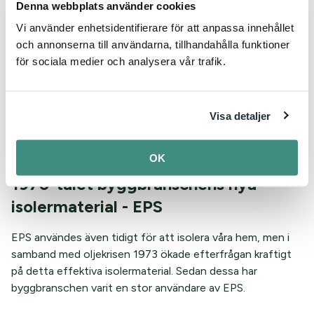
Denna webbplats använder cookies
kulor som används i Saccosäckar.
Vi använder enhetsidentifierare för att anpassa innehållet
Under 1960-talet, i takt med att välståndet ökade allt mer
och annonserna till användarna, tillhandahålla funktioner
och konsumtionen av dyra och ömtåliga varor ökade
för sociala medier och analysera vår trafik.
krävdes också bättre förpackningar. En förpackning i EPS
skyddar mot slag och stötar och blev därför ett självklart
val. För livsmedel som grönsaker, fisk och kött som
Visa detaljer
behöver kunna hållas vid låga temperaturer för att
säkerställa kvalitén kom också EPS-förpackningar till sin
fulla rätt.
OK
1970-talet byggbranschens nya
isolermaterial - EPS
EPS användes även tidigt för att isolera våra hem, men i
samband med oljekrisen 1973 ökade efterfrågan kraftigt
på detta effektiva isolermaterial. Sedan dessa har
byggbranschen varit en stor användare av EPS.