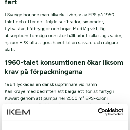
fart
I Sverige började man tillverka livbojar av EPS på 1950-
talet och efter det följde surfbrädor, simbrädor,
flytvästar, båtbryggor och bojar. Med låg vikt, låg
absorptionsförmåga och stor hållbarhet i alla slags väder,
hjälper EPS till att göra havet till en säkrare och roligare
plats.
1960-talet konsumtionen ökar liksom
krav på förpackningarna
1964 lyckades en dansk uppfinnare vid namn
Karl Krøye med bedriften att bärga ett förlist fartyg i
Kuwait genom att pumpa ner 2500 m³ EPS-kulor i
fartygets skrov. Det tog närmare sex veckor att få ner alla
kulorna, men till slut lyfte fartyget från botten. I dag
används inte metoden i någon större utsträckning, men
ordet Krøyerkulor används ibland fortfarande för de EPS-