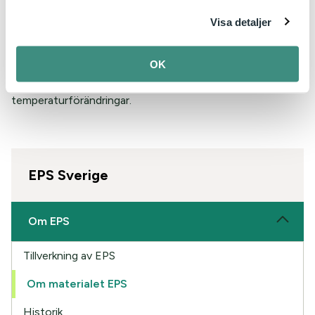
goda isolationsförmågan för att isolera hus och grunder.
Visa detaljer
EPS-förpackningar används därför vid transport av bland
annat vacciner eller andra farmaceutiska produkter, precis
OK
som EPS-förpackningar används för livsmedel som fisk
och kött, som måste skyddas mot
temperaturförändringar.
EPS Sverige
Om EPS
Tillverkning av EPS
Om materialet EPS
Historik