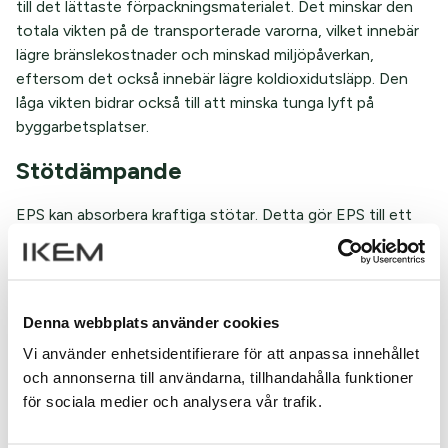
till det lättaste förpackningsmaterialet. Det minskar den
totala vikten på de transporterade varorna, vilket innebär
lägre bränslekostnader och minskad miljöpåverkan,
eftersom det också innebär lägre koldioxidutsläpp. Den
låga vikten bidrar också till att minska tunga lyft på
byggarbetsplatser.
Stötdämpande
EPS kan absorbera kraftiga stötar. Detta gör EPS till ett
idealiskt material för skydd av känsliga produkter under
transport och lagring. Samtidigt innebär de unika
stötdämpande egenskaperna att EPS kan användas i
säkerhetsutrustning som sporthjälmar och i bilbarnstolar.
Denna webbplats använder cookies
Bra isolering
Vi använder enhetsidentifierare för att anpassa innehållet
och annonserna till användarna, tillhandahålla funktioner
På grund av den slutna cellstrukturen, som förhindrar att
för sociala medier och analysera vår trafik.
varm eller kall luft tränger in i materialet har EPS en mycket
god isoleringsförmåga. Inom byggsektorn utnyttjas den