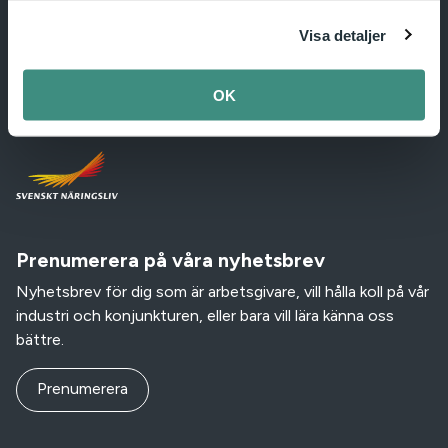
IKEM – Innovations- och kemiindustrierna i Sverige
Visa detaljer
Box 55915, SE-102 16 Stockholm, Sweden.
+46 (0)10-455 38 50
|
info@ikem.se
OK
Vi är en del av:
Prenumerera på våra nyhetsbrev
Nyhetsbrev för dig som är arbetsgivare, vill hålla koll på vår
industri och konjunkturen, eller bara vill lära känna oss
bättre.
Prenumerera