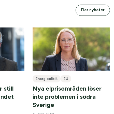
Fler nyheter
Energipolitik
EU
 still
Nya elprisområden löser
andet
inte problemen i södra
Sverige