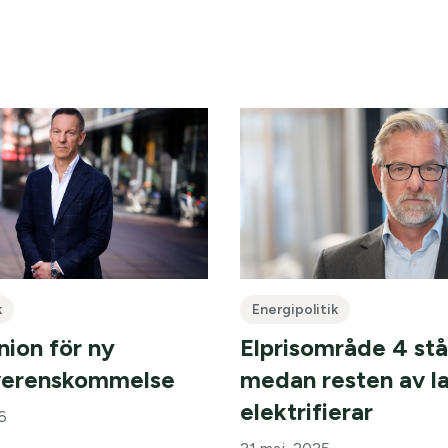
k
Energipolitik
nion för ny
Elprisområde 4 står
verenskommelse
medan resten av l
elektrifierar
6