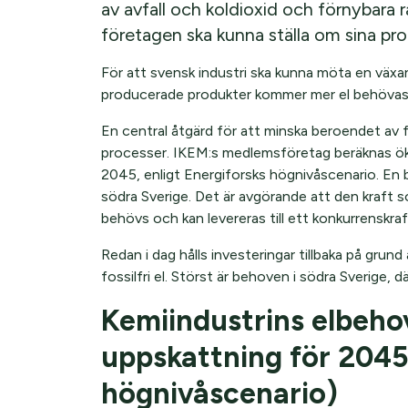
av avfall och koldioxid och förnybara 
företagen ska kunna ställa om sina proc
För att svensk industri ska kunna möta en växan
producerade produkter kommer mer el behövas
En central åtgärd för att minska beroendet av fos
processer. IKEM:s medlemsföretag beräknas öka s
2045, enligt Energiforsks högnivåscenario. En
södra Sverige. Det är avgörande att den kraft som
behövs och kan levereras till ett konkurrenskraft
Redan i dag hålls investeringar tillbaka på grund
fossilfri el. Störst är behoven i södra Sverige, d
Kemiindustrins elbeho
uppskattning för 2045 
högnivåscenario)