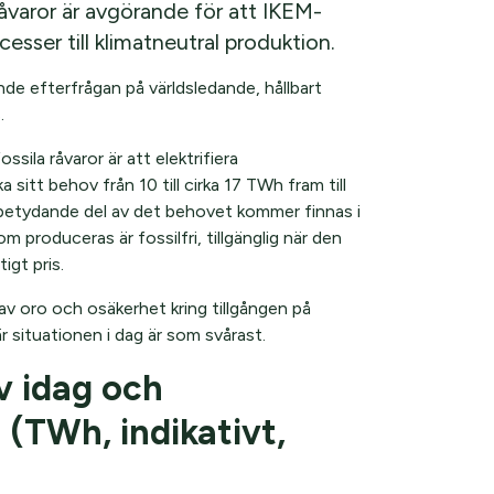
råvaror är avgörande för att IKEM-
esser till klimatneutral produktion.
de efterfrågan på världsledande, hållbart
.
sila råvaror är att elektrifiera
itt behov från 10 till cirka 17 TWh fram till
 betydande del av det behovet kommer finnas i
 produceras är fossilfri, tillgänglig när den
igt pris.
 av oro och osäkerhet kring tillgången på
är situationen i dag är som svårast.
v idag och
(TWh, indikativt,