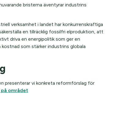
 nuvarande bristerna äventyrar industrins
riell verksamhet i landet har konkurrenskraftiga
erställa en tillräcklig fossilfri elproduktion, att
tivt driva en energipolitik som ger en
n kostnad som stärker industrins globala
ag
en
presenterar vi konkreta reformförslag för
g på området