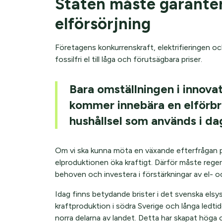
Staten måste garanter
elförsörjning
Företagens konkurrenskraft, elektrifieringen oc
fossilfri el till låga och förutsägbara priser.
Bara omställningen i innova
kommer innebära en elförbr
hushållsel som används i da
Om vi ska kunna möta en växande efterfrågan p
elproduktionen öka kraftigt. Därför måste rege
behoven och investera i förstärkningar av el- o
Idag finns betydande brister i det svenska els
kraftproduktion i södra Sverige och långa ledtid
norra delarna av landet. Detta har skapat höga o