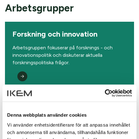
Arbetsgrupper
Forskning och innovation
Arbetsgruppen fokuserar på forsknings - och
innovationspolitik och diskuterar aktuella
forskningspolitiska frågor.
Hållbara kolväteråvaror
Arbetsgruppen hanterar frågor som rör
Denna webbplats använder cookies
råvaruförsörjningen av kolväteråvaror. Det kan
Vi använder enhetsidentifierare för att anpassa innehållet
handla om både förslag som kommer från nationella
och annonserna till användarna, tillhandahålla funktioner
initiativ och lagstiftningsförslag från EU.