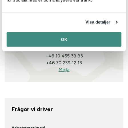
Visa detaljer
Kristina Neimert Carne
Ansvarig kemikaliefrågor / Head of Chemicals
OK
Policy
+46 10 455 38 83
+46 70 239 12 13
Mejla
Frågor vi driver
Arbetsmarknad