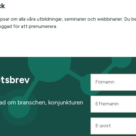
ck
psar om alla våra utbildningar, seminarier och webbinarier. Du b
oggad för att prenumerera.
tsbrev
Förnamn
rad om branschen, konjunkturen
Efternamn
E-post