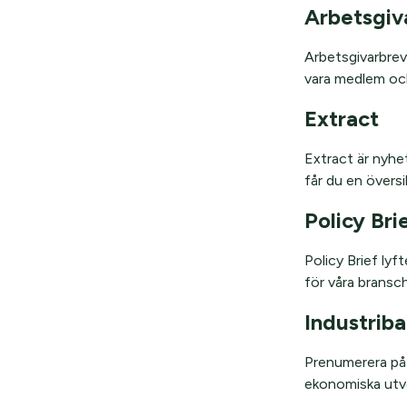
Arbetsgiv
Arbetsgivarbrev
vara medlem och
Extract
Extract är nyhe
får du en övers
Policy Bri
Policy Brief lyf
för våra bransc
Industrib
Prenumerera p
ekonomiska utve