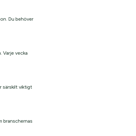
tion. Du behöver
. Varje vecka
särskilt viktigt
.
m branschernas