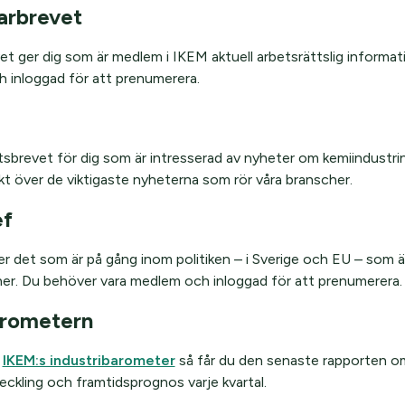
arbrevet
et ger dig som är medlem i IKEM aktuell arbetsrättslig informa
 inloggad för att prenumerera.
tsbrevet för dig som är intresserad av nyheter om kemiindustrin
ikt över de viktigaste nyheterna som rör våra branscher.
ef
ter det som är på gång inom politiken – i Sverige och EU – som är 
her. Du behöver vara medlem och inloggad för att prenumerera
arometern
å
IKEM:s industribarometer
så får du den senaste rapporten o
ckling och framtidsprognos varje kvartal.