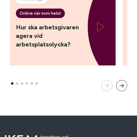
Online när som helst
On
Hur ska arbetsgivaren
Lö
agera vid
arbetsplatsolycka?