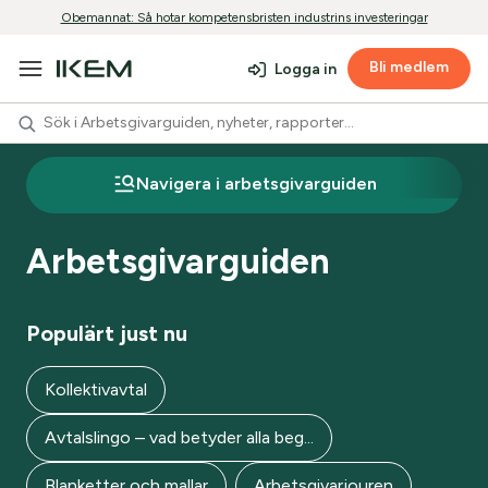
Obemannat: Så hotar kompetensbristen industrins investeringar
Bli medlem
Logga in
Navigera i arbetsgivarguiden
Arbetsgivarguiden
Populärt just nu
Kollektivavtal
Avtalslingo – vad betyder alla beg...
Blanketter och mallar
Arbetsgivarjouren