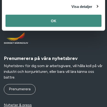
IKEM – Innovations- och kemiindustrierna i Sverige
Visa detaljer
Box 55915, SE-102 16 Stockholm, Sweden.
+46 (0)10-455 38 50
|
info@ikem.se
OK
Vi är en del av:
Prenumerera på våra nyhetsbrev
Nyhetsbrev för dig som är arbetsgivare, vill hålla koll på vår
industri och konjunkturen, eller bara vill lära känna oss
bättre.
Prenumerera
Nyheter & press