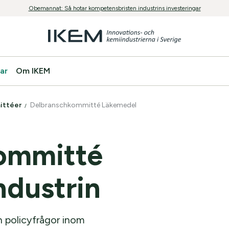
Obemannat: Så hotar kompetensbristen industrins investeringar
ar
Om IKEM
ittéer
Delbranschkommitté Läkemedel
ommitté
dustrin
h policyfrågor inom