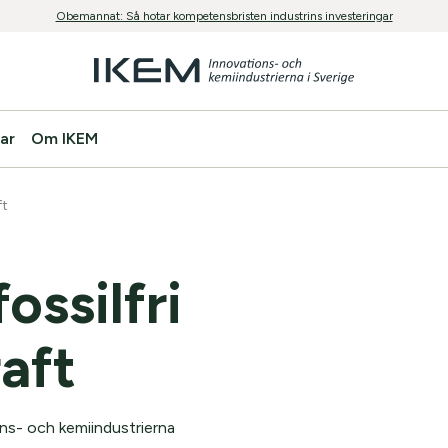
Obemannat: Så hotar kompetensbristen industrins investeringar
ar
Om IKEM
ft
ossilfri
aft
ions- och kemiindustrierna