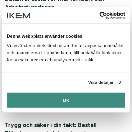
Arbetsgivardagen
Nu är det klart att populära IKEMDAGEN går av stapeln
den 8 oktober i Stockholm. Ytterligare en av årets...
Denna webbplats använder cookies
Avtalskommentarer på ikem.se
Vi använder enhetsidentifierare för att anpassa innehållet
och annonserna till användarna, tillhandahålla funktioner
Du har väl inte missat att våra två största kollektivavtal,
för sociala medier och analysera vår trafik.
Tjänstemannaavtalet och I-avtalet, har en...
Industrin: Stora utmaningar sätter tonen
Visa detaljer
inför avtalsrörelsen
Svensk industri går in i nästa avtalsrörelse i ett utmanande
OK
läge. Den globala konkurrensen har hårdnat,...
Trygg och säker i din takt: Beställ