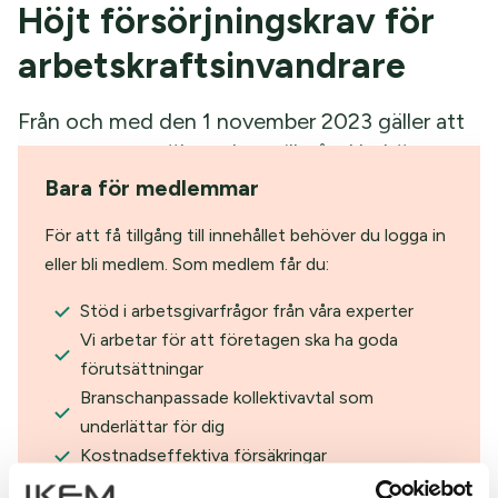
Höjt försörjningskrav för
arbetskraftsinvandrare
Från och med den 1 november 2023 gäller att
personer som söker arbetstillstånd behöver
styrka att hen har en anställning som gör det
Bara för medlemmar
möjligt att uppnå en ”god försörjning”.
För att få tillgång till innehållet behöver du logga in
eller bli medlem. Som medlem får du:
Stöd i arbetsgivarfrågor från våra experter
Vi arbetar för att företagen ska ha goda
förutsättningar
Branschanpassade kollektivavtal som
underlättar för dig
Kostnadseffektiva försäkringar