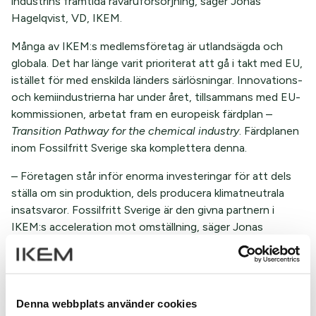
industrins framtida råvaruförsörjning, säger Jonas
Hagelqvist, VD, IKEM.
Många av IKEM:s medlemsföretag är utlandsägda och
globala. Det har länge varit prioriterat att gå i takt med EU,
istället för med enskilda länders särlösningar. Innovations-
och kemiindustrierna har under året, tillsammans med EU-
kommissionen, arbetat fram en europeisk färdplan –
Transition Pathway for the chemical industry
. Färdplanen
inom Fossilfritt Sverige ska komplettera denna.
– Företagen står inför enorma investeringar för att dels
ställa om sin produktion, dels producera klimatneutrala
insatsvaror. Fossilfritt Sverige är den givna partnern i
IKEM:s acceleration mot omställning, säger Jonas
Hagelqvist, VD, IKEM.
Läs även
Denna webbplats använder cookies