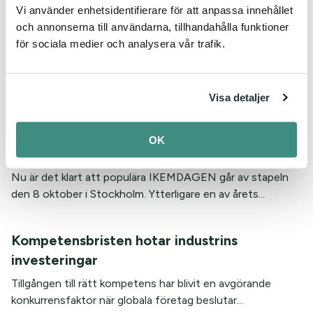
Nästan hälften av kommunerna uppger att
Vi använder enhetsidentifierare för att anpassa innehållet
investeringar uteblir när staten inte hänger
och annonserna till användarna, tillhandahålla funktioner
för sociala medier och analysera vår trafik.
med
IKEM – Innovations- och kemiindustrierna i Sverige visar i
en ny undersökning att nästan hälften av Sveriges...
Visa detaljer
Datum är satta för IKEMDAGEN och
OK
Arbetsgivardagen
Nu är det klart att populära IKEMDAGEN går av stapeln
den 8 oktober i Stockholm. Ytterligare en av årets...
Kompetensbristen hotar industrins
investeringar
Tillgången till rätt kompetens har blivit en avgörande
konkurrensfaktor när globala företag beslutar...