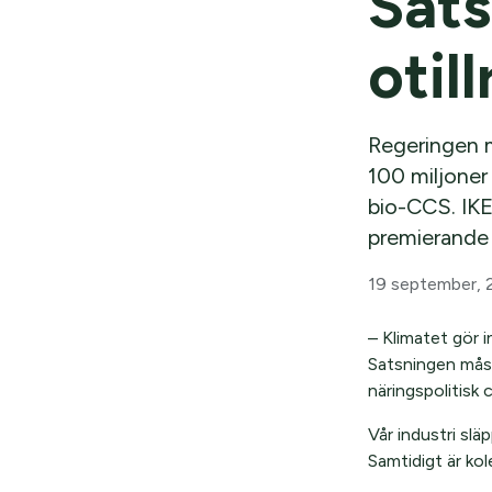
Sats
otil
Regeringen m
100 miljoner
bio-CCS. IKEM
premierande a
19 september, 
– Klimatet gör i
Satsningen måst
näringspolitisk
Vår industri slä
Samtidigt är kol