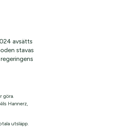
2024 avsätts
etoden stavas
l regeringens
r göra.
Nils Hannerz,
otala utsläpp.