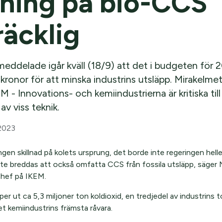
ning på bio-CCS
lräcklig
eddelade igår kväll (18/9) att det i budgeten för 
 kronor för att minska industrins utsläpp. Mirakelm
 - Innovations- och kemiindustrierna är kritiska til
v viss teknik.
2023
ngen skillnad på kolets ursprung, det borde inte regeringen helle
e breddas att också omfatta CCS från fossila utsläpp, säger 
 chef på IKEM.
pper ut ca 5,3 miljoner ton koldioxid, en tredjedel av industrins t
et kemiindustrins främsta råvara.