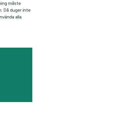
jning måste
. Då duger inte
nvända alla