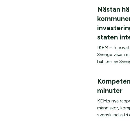
Nästan hä
kommuner
investerin
staten in
IKEM – Innovati
Sverige visar i 
hälften av Sverig
Kompetens
minuter
KEM:s nya rappo
människor, komp
svensk industri a