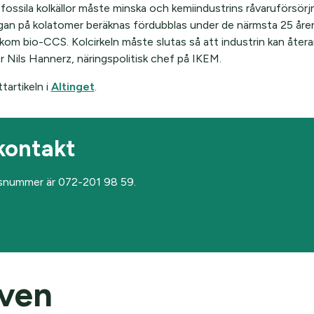
fossila kolkällor måste minska och kemiindustrins råvaruförsör
ågan på kolatomer beräknas fördubblas under de närmsta 25 åren
nkom bio-CCS. Kolcirkeln måste slutas så att industrin kan återa
r Nils Hannerz, näringspolitisk chef på IKEM.
tartikeln i
Altinget
.
kontakt
snummer är 072-201 98 59.
även