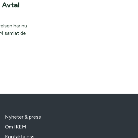
 Avtal
relsen har nu
EM samlat de
Nyheter & press
Om IKEM
Kontakta oss