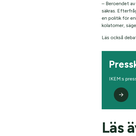
– Beroendet av 
säkras. Efterfr
en politik för e
kolatomer, säge
Läs också debat
Press
IKEM:s pres
Läs 