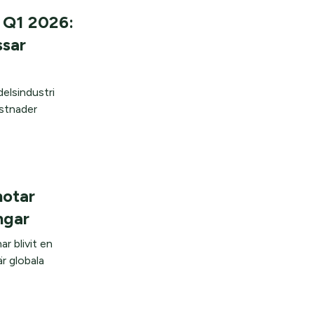
 Q1 2026:
ssar
elsindustri
ostnader
hotar
ngar
ar blivit en
r globala