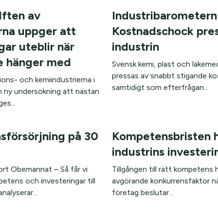
lften av
Industribarometern
na uppger att
Kostnadschock pre
gar uteblir när
industrin
te hänger med
Svensk kemi, plast och läkemed
pressas av snabbt stigande k
ons- och kemiindustrierna i
samtidigt som efterfrågan...
en ny undersökning att nästan
es...
försörjning på 30
Kompetensbristen 
industrins investeri
rt Obemannat – Så får vi
Tillgången till rätt kompetens h
etens och investeringar till
avgörande konkurrensfaktor nä
nalyserar...
företag beslutar...