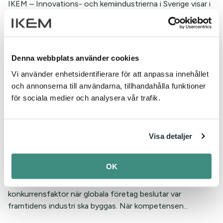
IKEM – Innovations- och kemiindustrierna i Sverige visar i
en ny undersökning att nästan hälften av Sveriges
kommuner uppger att industriinvesteringar...
Denna webbplats använder cookies
Vi använder enhetsidentifierare för att anpassa innehållet
och annonserna till användarna, tillhandahålla funktioner
för sociala medier och analysera vår trafik.
Visa detaljer
Kompetensbristen hotar industrins
investeringar
OK
Tillgången till rätt kompetens har blivit en avgörande
konkurrensfaktor när globala företag beslutar var
framtidens industri ska byggas. När kompetensen...