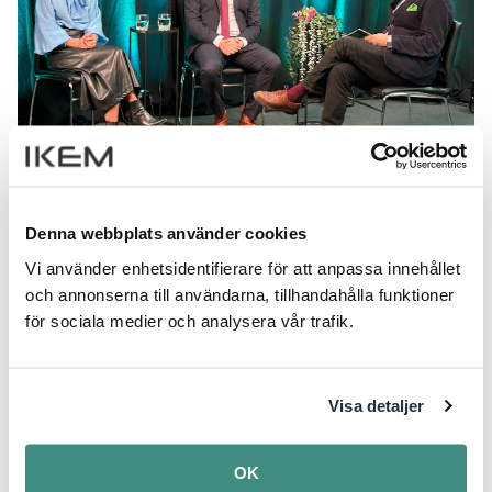
Datum är satta för IKEMDAGEN och
Arbetsgivardagen
Denna webbplats använder cookies
Nu är det klart att populära IKEMDAGEN går av stapeln
Vi använder enhetsidentifierare för att anpassa innehållet
den 8 oktober i Stockholm. Ytterligare en av årets
och annonserna till användarna, tillhandahålla funktioner
höjdpunkter är Arbetsgivardagen som är den 25...
för sociala medier och analysera vår trafik.
Visa detaljer
OK