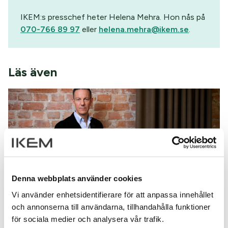
IKEM:s presschef heter Helena Mehra. Hon nås på
070-766 89 97
eller
helena.mehra@ikem.se
.
Läs även
Denna webbplats använder cookies
Vi använder enhetsidentifierare för att anpassa innehållet
Nästan hälften av kommunerna uppger att
och annonserna till användarna, tillhandahålla funktioner
investeringar uteblir när staten inte hänger
för sociala medier och analysera vår trafik.
med