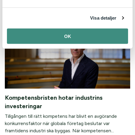
IKEM – Innovations- och kemiindustrierna i Sverige visar i
en ny undersökning att nästan hälften av Sveriges
Visa detaljer
kommuner uppger att industriinvesteringar...
OK
Kompetensbristen hotar industrins
investeringar
Tillgången till rätt kompetens har blivit en avgörande
konkurrensfaktor när globala företag beslutar var
framtidens industri ska byggas. När kompetensen...