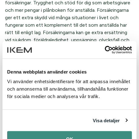
försäkringar. Trygghet och stöd för dig som arbetsgivare
och mer pengar i plånboken för anställda. Försäkringarna
ger ett extra skydd vid många situationer i livet och
fungerar som ett komplement till det som anställda har
rätt till enligt lag. Försäkringarna kan ge extra ersättning
vid sjukdom, föräldraledighet, uppsägning, olycksfall och
dödsfall.
Av alla förmåner du kan ge dina anställda är pension och
försäkring via jobbet den absolut bästa. Men
Denna webbplats använder cookies
undersökningar som Avtalat gjort visar att 4 av 10
Vi använder enhetsidentifierare för att anpassa innehållet
anställda saknar kunskap om sina kollektivavtalade
och annonserna till användarna, tillhandahålla funktioner
försäkringar.
för sociala medier och analysera vår trafik.
Du kan bidra och ändra på detta. Uppmärksamma dessa
förmåner på Kollektivavtalets dag den 17 mars på
intranätet, i mejl eller på ett möte. Hänvisa till
avtalat.se
Visa detaljer
där det finns information och vägledning både för dig som
arbetsgivare och dina anställda.