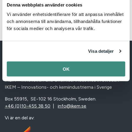
ett väsentligt tuffare läge.
Denna webbplats använder cookies
Vi använder enhetsidentifierare för att anpassa innehållet
Läs artikeln i Tidningen Näringslivet.
och annonserna till användarna, tillhandahålla funktioner
för sociala medier och analysera vår trafik.
Visa detaljer
OK
IKEM – Innovation and Chemical Industries in Sweden
IKEM – Innovations- och kemiindustrierna i Sverige
Box 55915, SE-102 16 Stockholm, Sweden.
+46 (0)10-455 38 50
|
info@ikem.se
Vi är en del av: