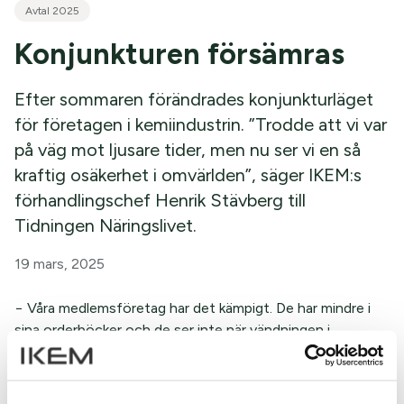
Avtal 2025
Konjunkturen försämras
Efter sommaren förändrades konjunkturläget
för företagen i kemiindustrin. ”Trodde att vi var
på väg mot ljusare tider, men nu ser vi en så
kraftig osäkerhet i omvärlden”, säger IKEM:s
förhandlingschef Henrik Stävberg till
Tidningen Näringslivet.
19 mars, 2025
− Våra medlemsföretag har det kämpigt. De har mindre i
sina orderböcker och de ser inte när vändningen i
konjunkturen kommer. Även läkemedelsföretagen har det
svårt. Det är annorlunda, för den branschen brukar ju tuffa
på både i högkonjunktur och lågkonjunktur, men de har