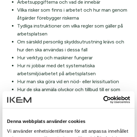
Arbetsuppgifterna och vad de innebär
Vilka risker som finns i arbetet och hur man genom
åtgärder förebygger riskerna
Tydliga instruktioner om vilka regler som gäller på
arbetsplatsen
Om särskild personlig skyddsutrustning krävs och
hur den ska användas i dessa fall
Hur verktyg och maskiner fungerar
Hur ni jobbar med det systematiska
arbetsmiljöarbetet på arbetsplatsen
Hur man ska göra vid en nöd- eller krissituation
Hur de ska anmäla olyckor och tillbud till er som
arbetsgivare
Mer information:
Denna webbplats använder cookies
På Arbetsmiljöverkets webb finns exempel på rutin för
kunskaper och kompetens liksom en checklista för
Vi använder enhetsidentifierare för att anpassa innehållet