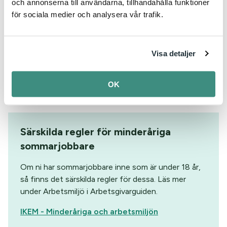
introduktioner m.m.
och annonserna till användarna, tillhandahålla funktioner
för sociala medier och analysera vår trafik.
AV: Mall, SAM - Kunskaper och kompetens
Visa detaljer
AV: Mall, SAM - Checklista introduktion
OK
Tänk på det här inför sommarjobbet | Prevent
Särskilda regler för minderåriga
sommarjobbare
Om ni har sommarjobbare inne som är under 18 år,
så finns det särskilda regler för dessa. Läs mer
under Arbetsmiljö i Arbetsgivarguiden.
IKEM - Minderåriga och arbetsmiljön