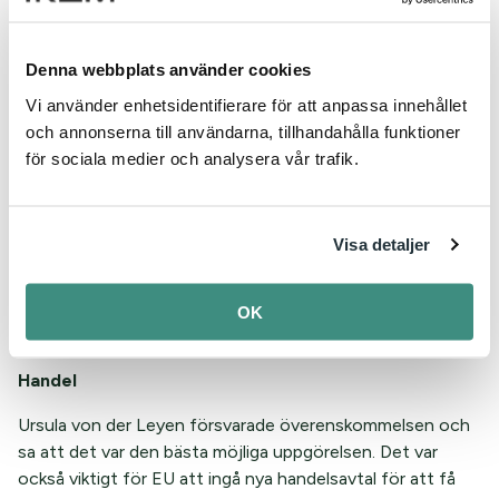
priser och kvalitet. Hon noterade också att den globala
överkapaciteten pressar marginalerna och ger inget
incitament för kunderna att betala extra för miljöpremier.
Denna webbplats använder cookies
Hon välkomnade konkurrens och ville se ett öppet
Vi använder enhetsidentifierare för att anpassa innehållet
Europa, men industrin måste skyddas mot otillbörlig
och annonserna till användarna, tillhandahålla funktioner
konkurrens.
för sociala medier och analysera vår trafik.
Den inre marknaden
För att den inre marknaden ska fullbordas krävs tydliga
Visa detaljer
politiska deadlines. EU-kommissionen kommer därför att
presentera en färdplan fram till 2028 för kapital, tjänster,
telekom, energi, 28-regimen och den så kallade femte
OK
friheten för kunskap och innovation.
Handel
Ursula von der Leyen försvarade överenskommelsen och
sa att det var den bästa möjliga uppgörelsen. Det var
också viktigt för EU att ingå nya handelsavtal för att få