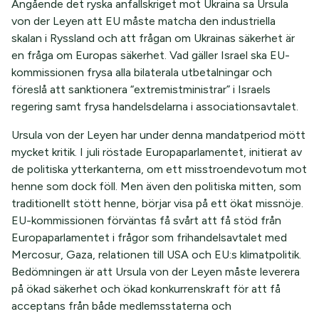
Angående det ryska anfallskriget mot Ukraina sa Ursula
von der Leyen att EU måste matcha den industriella
skalan i Ryssland och att frågan om Ukrainas säkerhet är
en fråga om Europas säkerhet. Vad gäller Israel ska EU-
kommissionen frysa alla bilaterala utbetalningar och
föreslå att sanktionera “extremistministrar” i Israels
regering samt frysa handelsdelarna i associationsavtalet.
Ursula von der Leyen har under denna mandatperiod mött
mycket kritik. I juli röstade Europaparlamentet, initierat av
de politiska ytterkanterna, om ett misstroendevotum mot
henne som dock föll. Men även den politiska mitten, som
traditionellt stött henne, börjar visa på ett ökat missnöje.
EU-kommissionen förväntas få svårt att få stöd från
Europaparlamentet i frågor som frihandelsavtalet med
Mercosur, Gaza, relationen till USA och EU:s klimatpolitik.
Bedömningen är att Ursula von der Leyen måste leverera
på ökad säkerhet och ökad konkurrenskraft för att få
acceptans från både medlemsstaterna och