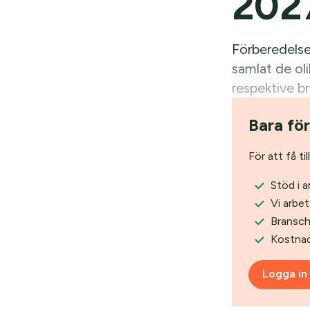
202
Förberedelser
samlat de ol
respektive b
kommande fö
Bara fö
För att få ti
Stöd i a
Vi arbet
Bransch
Kostnad
Logga in