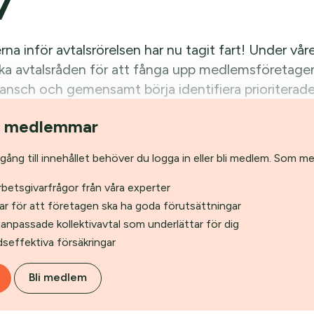
7
na inför avtalsrörelsen har nu tagit fart! Under vå
ika avtalsråden för att fånga upp medlemsföretagens
ransch och gemensamt börja identifiera prioriterade
rhandlingar.
r medlemmar
llgång till innehållet behöver du logga in eller bli medlem. Som m
rbetsgivarfrågor från våra experter
ar för att företagen ska ha goda förutsättningar
anpassade kollektivavtal som underlättar för dig
seffektiva försäkringar
Bli medlem