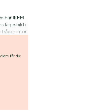
ren har IKEM
 lägesbild i
 frågor inför
edlem får du: