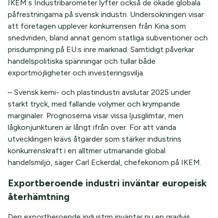
IKEM:s Industribarometer lyfter också de ökade globala
påfrestningarna på svensk industri. Undersökningen visar
att företagen upplever konkurrensen från Kina som
snedvriden, bland annat genom statliga subventioner och
prisdumpning på EU:s inre marknad. Samtidigt påverkar
handelspolitiska spänningar och tullar både
exportmöjligheter och investeringsvilja.
– Svensk kemi- och plastindustri avslutar 2025 under
starkt tryck, med fallande volymer och krympande
marginaler. Prognoserna visar vissa ljusglimtar, men
lågkonjunkturen är långt ifrån över. För att vända
utvecklingen krävs åtgärder som stärker industrins
konkurrenskraft i en alltmer utmanande global
handelsmiljö, säger Carl Eckerdal, chefekonom på IKEM.
Exportberoende industri inväntar europeisk
återhämtning
Den exportberoende industrin inväntar nu en gradvis