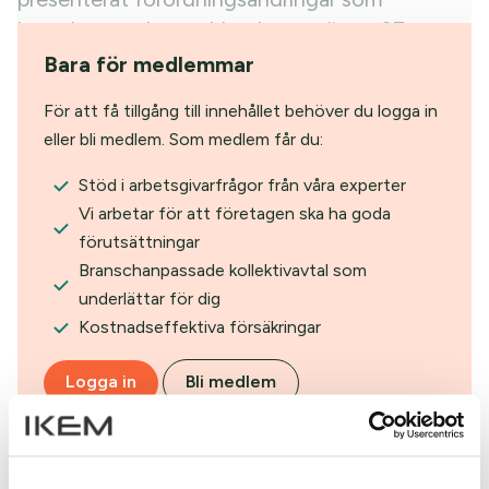
kompletterar lagen, bland annat listas 27
utpekade bristyrken som undantas från
Bara för medlemmar
medianlönekravet.
För att få tillgång till innehållet behöver du logga in
eller bli medlem. Som medlem får du:
Stöd i arbetsgivarfrågor från våra experter
Vi arbetar för att företagen ska ha goda
förutsättningar
Branschanpassade kollektivavtal som
underlättar för dig
Kostnadseffektiva försäkringar
Logga in
Bli medlem