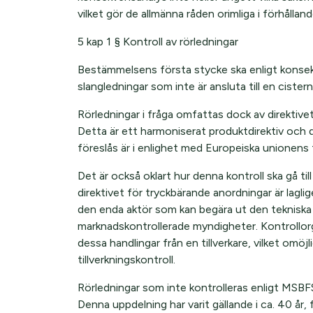
vilket gör de allmänna råden orimliga i förhållande
5 kap 1 § Kontroll av rörledningar
Bestämmelsens första stycke ska enligt konsek
slangledningar som inte är ansluta till en cistern
Rörledningar i fråga omfattas dock av direktiv
Detta är ett harmoniserat produktdirektiv och 
föreslås är i enlighet med Europeiska unionens f
Det är också oklart hur denna kontroll ska gå till
direktivet för tryckbärande anordningar är lag
den enda aktör som kan begära ut den tekniska
marknadskontrollerade myndigheter. Kontrollorg
dessa handlingar från en tillverkare, vilket omö
tillverkningskontroll.
Rörledningar som inte kontrolleras enligt MSBFS
Denna uppdelning har varit gällande i ca. 40 år