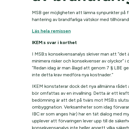
MSB ger möjligheten att lämna synpunkter på för
hantering av brandfarliga vätskor med tillhöra
Läs hela remissen
IKEM:s svar i korthet
I MSB:s konsekvensanalys skriver man att ”det är
minimera risker och konsekvenser av olyckor” i 
”Redan idag är man ålagd att genom 7 § LBE ge
inte detta krav medföra nya kostnader.”
IKEM konstaterar dock det nya allmänna rådet a
bör omfattas av en invallning. Detta är ett kraf
bedömning är att det på tvärs mot MSB:s sluts
ombyggnation. Verksamheter som idag förvarar s
IBC:er som anges här) har en tät dialog med m
upplever att förvaringen lever upp till de säkerh
konsekvensanalys inte heller angett vilka säke