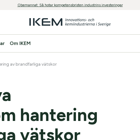
Obemannat: Så hotar kompetensbristen industrins investeringar
ar
Om IKEM
tering av brandfarliga vätskor
ya
 om hantering
ga vätskor