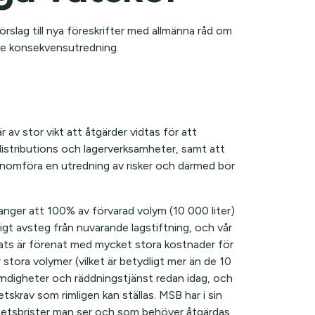
slag till nya föreskrifter med allmänna råd om
nde konsekvensutredning.
 av stor vikt att åtgärder vidtas för att
distributions och lagerverksamheter, samt att
nomföra en utredning av risker och därmed bör
nger att 100% av förvarad volym (10 000 liter)
tigt avsteg från nuvarande lagstiftning, och vår
ats är förenat med mycket stora kostnader för
tora volymer (vilket är betydligt mer än de 10
yndigheter och räddningstjänst redan idag, och
etskrav som rimligen kan ställas. MSB har i sin
rhetsbrister man ser och som behöver åtgärdas,