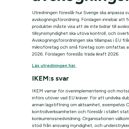
Utredningen föreslår hur Sverige ska anpassa sve
avskogningsförordning. Förslagen innebär att f
produkter måste visa att de inte bidrar till avsk
tillsynsmyndighet ska utöva kontroll, och överträ
Avskogningsförordningen ska tillämpas i EU f
mikroföretag och små företag som omfattas av
2026. Förslagen föreslås träda ikraft 2026.
Läs utredningen här.
IKEM:s svar
IKEM varnar för överimplementering och motsätte
införs utöver vad EU kräver. För att undvika d
annan lagstiftning om aktsamhet, exempelvis C
kontrollverksamheten och föreslår i stället statl
konkurrenssnedvridning. Organisationen välkomnar
stöd från ansvarig myndighet, och understryker