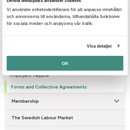
Denna webbplats använder cookies
In English
Vi använder enhetsidentifierare för att anpassa innehållet
och annonserna till användarna, tillhandahålla funktioner
för sociala medier och analysera vår trafik.
About IKEM
EU Agenda
Visa detaljer
Employers’ Guide
OK
Employers’ helpline
Forms and Collective Agreements
Membership
The Swedish Labour Market