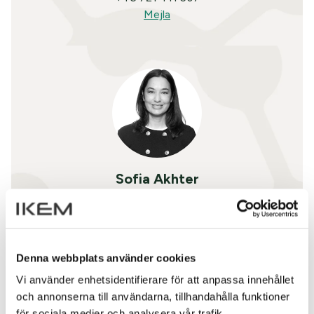
Mejla
Sofia Akhter
Kommunikationsstrateg / Communication
strategy manager
+46 10 455 38 20
Denna webbplats använder cookies
+46 72 201 38 46
Mejla
Vi använder enhetsidentifierare för att anpassa innehållet
och annonserna till användarna, tillhandahålla funktioner
för sociala medier och analysera vår trafik.