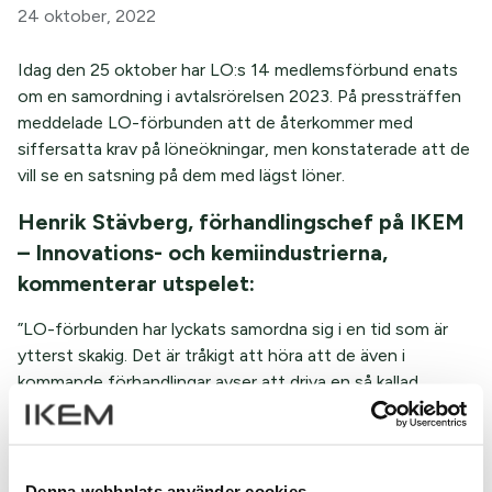
24 oktober, 2022
Idag den 25 oktober har LO:s 14 medlemsförbund enats
om en samordning i avtalsrörelsen 2023. På pressträffen
meddelade LO-förbunden att de återkommer med
siffersatta krav på löneökningar, men konstaterade att de
vill se en satsning på dem med lägst löner.
Henrik Stävberg, förhandlingschef på IKEM
– Innovations- och kemiindustrierna,
kommenterar utspelet:
”LO-förbunden har lyckats samordna sig i en tid som är
ytterst skakig. Det är tråkigt att höra att de även i
kommande förhandlingar avser att driva en så kallad
låglönesatsning. Beskedet var väntat, men något vi gärna
hade sluppit att diskutera även 2023. Låglönemodellen är
ett sätt för LO-förbunden att kräva generella
lönehöjningar, den innebär inte nödvändigtvis mer pengar
Denna webbplats använder cookies