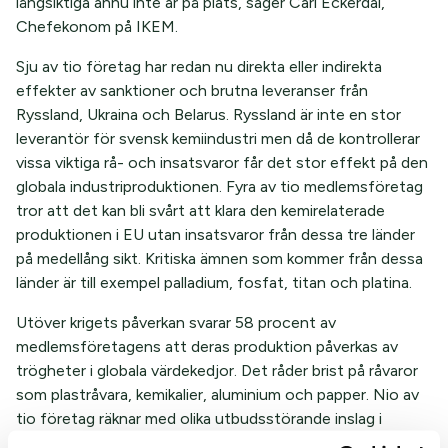
långsiktiga ännu inte är på plats, säger Carl Eckerdal,
Chefekonom på IKEM.
Sju av tio företag har redan nu direkta eller indirekta
effekter av sanktioner och brutna leveranser från
Ryssland, Ukraina och Belarus. Ryssland är inte en stor
leverantör för svensk kemiindustri men då de kontrollerar
vissa viktiga rå- och insatsvaror får det stor effekt på den
globala industriproduktionen. Fyra av tio medlemsföretag
tror att det kan bli svårt att klara den kemirelaterade
produktionen i EU utan insatsvaror från dessa tre länder
på medellång sikt. Kritiska ämnen som kommer från dessa
länder är till exempel palladium, fosfat, titan och platina.
Utöver krigets påverkan svarar 58 procent av
medlemsföretagens att deras produktion påverkas av
trögheter i globala värdekedjor. Det råder brist på råvaror
som plastråvara, kemikalier, aluminium och papper. Nio av
tio företag räknar med olika utbudsstörande inslag i
produktionen under andra kvartalet.