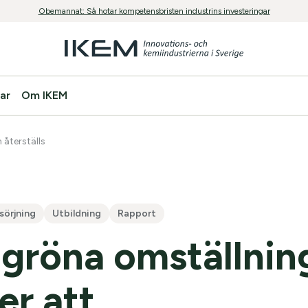
Obemannat: Så hotar kompetensbristen industrins investeringar
ar
Om IKEM
 återställs
örjning
Utbildning
Rapport
gröna omställnin
er att