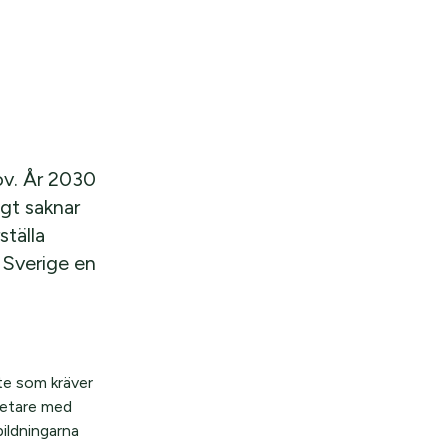
ov. År 2030
gt saknar
ställa
 Sverige en
te som kräver
betare med
bildningarna