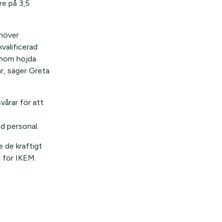
re på 3,5
ehöver
valificerad
genom höjda
år, säger Greta
svårar för att
d personal.
 de kraftigt
 för IKEM.