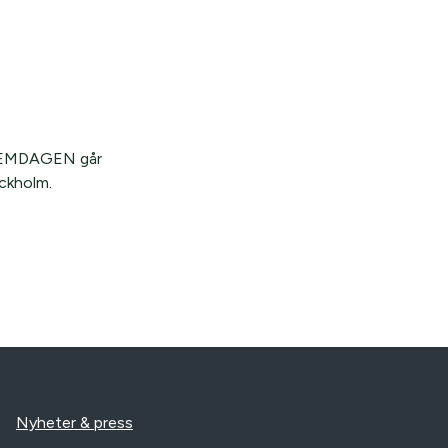
 IKEMDAGEN går
ockholm.
Nyheter & press