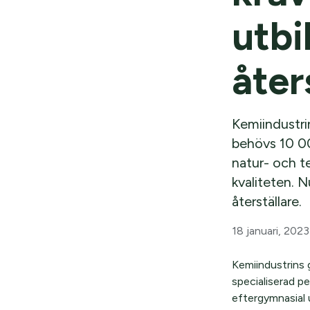
utbi
åter
Kemiindustri
behövs 10 00
natur- och te
kvaliteten. 
återställare.
18 januari, 2023
Kemiindustrins 
specialiserad p
eftergymnasial 