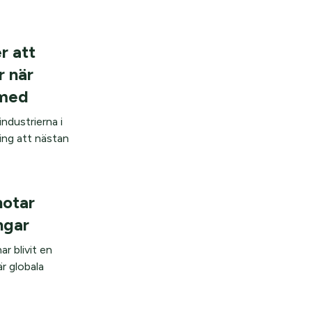
 att
r när
 med
ndustrierna i
ning att nästan
hotar
ngar
ar blivit en
r globala