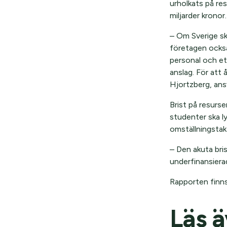
urholkats på res
miljarder kronor
– Om Sverige sk
företagen också 
personal och et
anslag. För att 
Hjortzberg, ansv
Brist på resurser
studenter ska l
omställningstak
– Den akuta bri
underfinansiera
Rapporten finn
Läs 