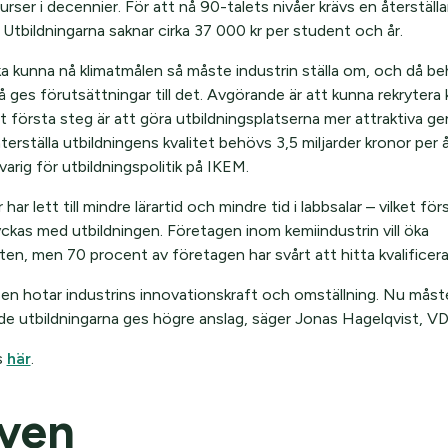
urser i decennier. För att nå 90-talets nivåer krävs en återställa
. Utbildningarna saknar cirka 37 000 kr per student och år.
a kunna nå klimatmålen så måste industrin ställa om, och då b
ges förutsättningar till det. Avgörande är att kunna rekrytera k
t första steg är att göra utbildningsplatserna mer attraktiva 
återställa utbildningens kvalitet behövs 3,5 miljarder kronor per 
arig för utbildningspolitik på IKEM.
 har lett till mindre lärartid och mindre tid i labbsalar – vilket för
yckas med utbildningen. Företagen inom kemiindustrin vill öka
ten, men 70 procent av företagen har svårt att hitta kvalificera
sen hotar industrins innovationskraft och omställning. Nu måste
de utbildningarna ges högre anslag, säger Jonas Hagelqvist, VD
s
här
.
även