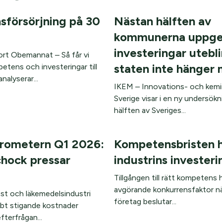
försörjning på 30
Nästan hälften av
kommunerna uppger
investeringar utebli
rt Obemannat – Så får vi
staten inte hänger
etens och investeringar till
nalyserar...
IKEM – Innovations- och kemii
Sverige visar i en ny undersök
hälften av Sveriges...
arometern Q1 2026:
Kompetensbristen 
hock pressar
industrins investeri
Tillgången till rätt kompetens h
avgörande konkurrensfaktor nä
ast och läkemedelsindustri
företag beslutar...
bt stigande kostnader
terfrågan...