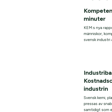
Kompetens
minuter
KEM:s nya rappo
människor, komp
svensk industri a
Industrib
Kostnadsc
industrin
Svensk kemi, pl
pressas av snab
samtidigt som ef