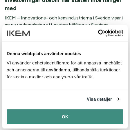
investeringar uteblir när staten inte hänger
med
IKEM – Innovations- och kemiindustrierna i Sverige visar i
en ny undersökning att nästan hälften av Sveriges...
Kompetensbristen hotar industrins
investeringar
Denna webbplats använder cookies
Tillgången till rätt kompetens har blivit en avgörande
Vi använder enhetsidentifierare för att anpassa innehållet
konkurrensfaktor när globala företag beslutar...
och annonserna till användarna, tillhandahålla funktioner
för sociala medier och analysera vår trafik.
Avtalskommentarer på ikem.se
Du har väl inte missat att våra två största kollektivavtal,
Visa detaljer
Tjänstemannaavtalet och I-avtalet, har en...
OK
Kompetensförsörjning på 30 minuter