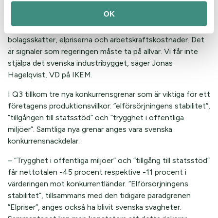
– Svenska spjutspetsar i konkurrenshänseende lyser
OK
alltmer med sin frånvaro och bland konkurrensnackdelarna
finns myndigheters regeltillämpning, tillståndsprocesser,
bolagsskatter, elpriserna och arbetskraftskostnader. Det
är signaler som regeringen måste ta på allvar. Vi får inte
stjälpa det svenska industribygget, säger Jonas
Hagelqvist, VD på IKEM.
I Q3 tillkom tre nya konkurrensgrenar som är viktiga för ett
företagens produktionsvillkor: ”elförsörjningens stabilitet”,
”tillgången till statsstöd” och ”trygghet i offentliga
miljöer”. Samtliga nya grenar anges vara svenska
konkurrensnackdelar.
– ”Trygghet i offentliga miljöer” och ”tillgång till statsstöd”
får nettotalen -45 procent respektive -11 procent i
värderingen mot konkurrentländer. ”Elförsörjningens
stabilitet”, tillsammans med den tidigare paradgrenen
”Elpriser”, anges också ha blivit svenska svagheter.