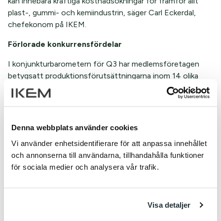
kan innebära kraftiga kostnadsökningar för framför allt
plast-, gummi- och kemiindustrin, säger Carl Eckerdal,
chefekonom på IKEM.
Förlorade konkurrensfördelar
I konjunkturbarometern för Q3 har medlemsföretagen
betygsatt produktionsförutsättningarna inom 14 olika
ramvillkor i Sverige och omvärlden. De svenska
konkurrensfördelarna anges vara ”En fungerande
arbetsmarknad”, ”FoU-samverkan med universiteten” och
”Politisk stabilitet”. Det tydliga svenska övertaget inom
Denna webbplats använder cookies
politisk stabilitet har dock försämrats avsevärt sedan
Vi använder enhetsidentifierare för att anpassa innehållet
2019. Värderingen av konkurrensfördelen ”Rättssäkerhet”
och annonserna till användarna, tillhandahålla funktioner
har gått från ett ”nettoöverskott” till svensk fördel på 92
för sociala medier och analysera vår trafik.
till 33 procent, och grenen ”Kompetent personal” från 66
till 1 procent. Av totalt elva konkurrensgrenar så har sju
försämrats sedan 2019, och sex grenar anses nu vara till
Visa detaljer
svenska nackdelar.