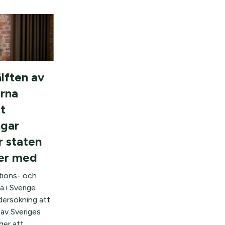
lften av
rna
t
ngar
r staten
ger med
tions- och
a i Sverige
ndersökning att
 av Sveriges
er att