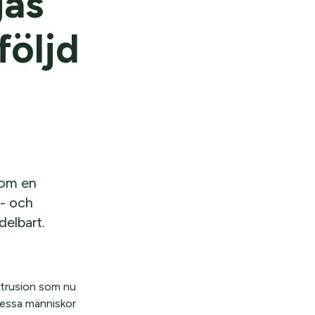
gas
följd
som en
s- och
delbart.
xtrusion som nu
 Dessa människor