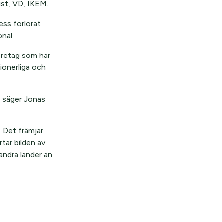
ist, VD, IKEM.
ss förlorat
onal.
företag som har
tionerliga och
, säger Jonas
. Det främjar
tar bilden av
 andra länder än