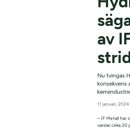
Hydr
säga
av I
stri
Nu tvingas H
konsekvens a
kemiindustrie
11 januari, 2024
– IF Metall har
varslar cirka 2