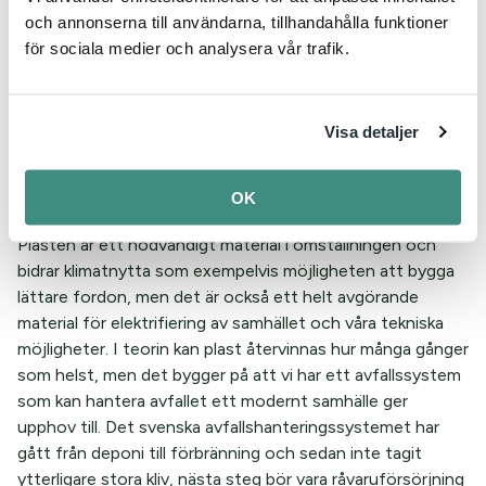
kolhaltigt avfall om vi ska klara att ställa om från fossila
och annonserna till användarna, tillhandahålla funktioner
råvaror, att uppnå klimatmålet måste vara överordnat att
för sociala medier och analysera vår trafik.
energiföretagen kan fortsätta att elda plast för att sälja
värme. Värme kan genereras på många andra vis än att
elda kolhaltiga bränslen exempelvis från industriell
Visa detaljer
restvärme och geotermiska lösningar. Det är
fjärrvärmenätet som är unikt och leder till storskaliga
OK
samhällsnyttor, inte själva förbränningen.
Plasten är ett nödvändigt material i omställningen och
bidrar klimatnytta som exempelvis möjligheten att bygga
lättare fordon, men det är också ett helt avgörande
material för elektrifiering av samhället och våra tekniska
möjligheter. I teorin kan plast återvinnas hur många gånger
som helst, men det bygger på att vi har ett avfallssystem
som kan hantera avfallet ett modernt samhälle ger
upphov till. Det svenska avfallshanteringssystemet har
gått från deponi till förbränning och sedan inte tagit
ytterligare stora kliv, nästa steg bör vara råvaruförsörjning