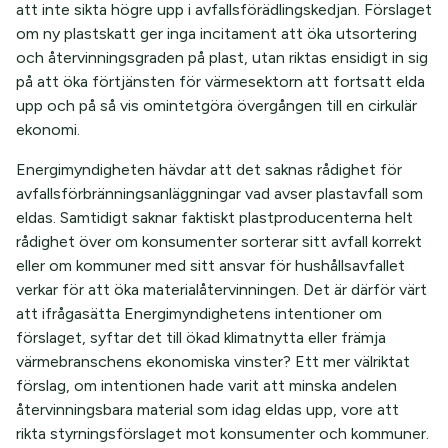
att inte sikta högre upp i avfallsförädlingskedjan. Förslaget
om ny plastskatt ger inga incitament att öka utsortering
och återvinningsgraden på plast, utan riktas ensidigt in sig
på att öka förtjänsten för värmesektorn att fortsatt elda
upp och på så vis omintetgöra övergången till en cirkulär
ekonomi.
Energimyndigheten hävdar att det saknas rådighet för
avfallsförbränningsanläggningar vad avser plastavfall som
eldas. Samtidigt saknar faktiskt plastproducenterna helt
rådighet över om konsumenter sorterar sitt avfall korrekt
eller om kommuner med sitt ansvar för hushållsavfallet
verkar för att öka materialåtervinningen. Det är därför värt
att ifrågasätta Energimyndighetens intentioner om
förslaget, syftar det till ökad klimatnytta eller främja
värmebranschens ekonomiska vinster? Ett mer välriktat
förslag, om intentionen hade varit att minska andelen
återvinningsbara material som idag eldas upp, vore att
rikta styrningsförslaget mot konsumenter och kommuner.