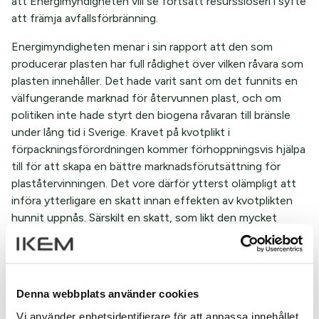
att Energimyndigheten vill se fortsatt resursslöseri i syfte
att främja avfallsförbränning.
Energimyndigheten menar i sin rapport att den som
producerar plasten har full rådighet över vilken råvara som
plasten innehåller. Det hade varit sant om det funnits en
välfungerande marknad för återvunnen plast, och om
politiken inte hade styrt den biogena råvaran till bränsle
under lång tid i Sverige. Kravet på kvotplikt i
förpackningsförordningen kommer förhoppningsvis hjälpa
till för att skapa en bättre marknadsförutsättning för
plaståtervinningen. Det vore därför ytterst olämpligt att
införa ytterligare en skatt innan effekten av kvotplikten
hunnit uppnås. Särskilt en skatt, som likt den mycket
kritiserade plastpåseskatten, inte kommer kunna
differentieras beroende på om fossil, återvunnen eller
biobaserad plast använts och därför snarare motverka
plastindustrin omställning till mer hållbara råvara.
Denna webbplats använder cookies
Det är dock ett faktum att vi inte kan fortsätta elda upp
Vi använder enhetsidentifierare för att anpassa innehållet