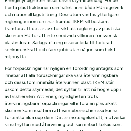
Energimyndigheten anser sakna styrmedel idag. För de
flesta plastfraktioner i samhället finns både EU-regelverk
och nationell lagstiftning. Dessutom väntas ytterligare
regleringar inom en snar framtid. IKEM vill bestämt
framföra att det är av stor vikt att reglering av plast ska
ske inom EU för att inte snedvrida villkoren för svensk
plastindustri. Särlagstiftning riskerar leda till förlorad
konkurrenskraft och färre jobb utan någon som helst
miljönytta.
För förpackningar har nyligen en förordning antagits som
innebär att alla förpackningar ska vara återvinningsbara
och dessutom innehålla återvunnen plast. IKEM står
bakom detta styrmedel, det syftar till att nå högre upp i
avfallshierarkin. Att Energimyndigheten trots
återvinningsbara förpackningar vill införa en plastskatt
skulle enkom resultera i att värmebranschen ska kunna
fortsätta elda upp dem. Det är motsägelsefullt, motverkar
klimatnyttan med återvinning och kan enbart tolkas som