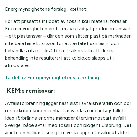
Energimyndighetens förslag i korthet:
För att prissätta inflödet av fossilt kol i material föreslår
Energimyndigheten en form av utvidgat producentansvar
– ett plastansvar – där den som sätter plast på marknaden
inte bara har ett ansvar för att avfallet samlas in och
behandlas utan också för att säkerställa att denna
behandling inte resulterar i att koldioxid släpps ut i
atmosfären.
Ta del av Energimyndighetens utredning.
IKEM:s remissvar:
Avfallsförbränning ligger näst sist i avfallshierarkin och bör
i en cirkulär ekonomi enbart användas i undantagsfallet.
Idag förbränns enorma mängder återvinningsbart avfall i
Sverige, både avfall med fossilt och biogent ursprung. Det
är inte en hållbar lösning om vi ska uppnå fossilneutralitet