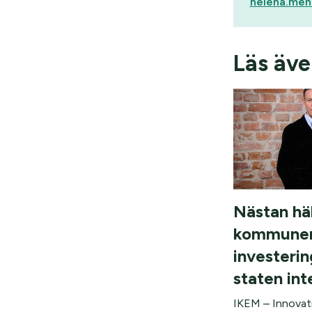
helena.meh
Läs äv
Nästan hä
kommuner
investerin
staten in
IKEM – Innovati