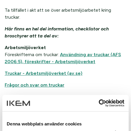
Ta tillfället i akt att se över arbetsmiljöarbetet kring
truckar.
Här finns en hel del information, checklistor och
broschyrer att ta del av:
Arbetsmiljöverket
Föreskrifterna om truckar:
Användning av truckar (AFS
2006:5), föreskrifter - Arbetsmiljöverket
Truckar - Arbetsmiljöverket (av.se)
Frågor och svar om truckar
Checklistor för arbete med truck
Prevent
Arbeta säkert med truck (prevent.se)
Checklista truckar - prevent
Denna webbplats använder cookies