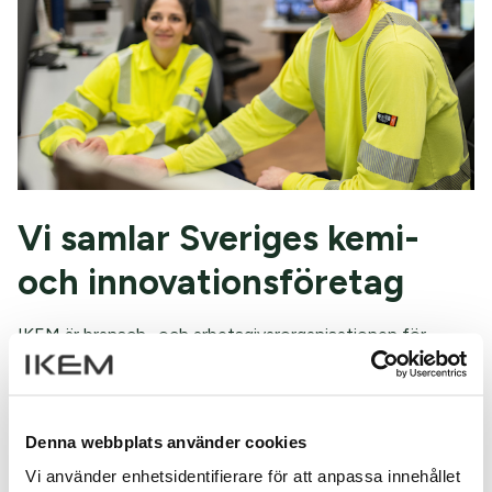
Vi samlar Sveriges kemi-
och innovationsföretag
IKEM är bransch- och arbetsgivarorganisationen för
Sveriges innovations- och kemiföretag. De 1 200
medlemsföretagen sysslar med kemi i vid bemärkelse – allt
från kemi- och plastindustrin till läkemedelstillverkning och
återvinning.
Denna webbplats använder cookies
Vi använder enhetsidentifierare för att anpassa innehållet