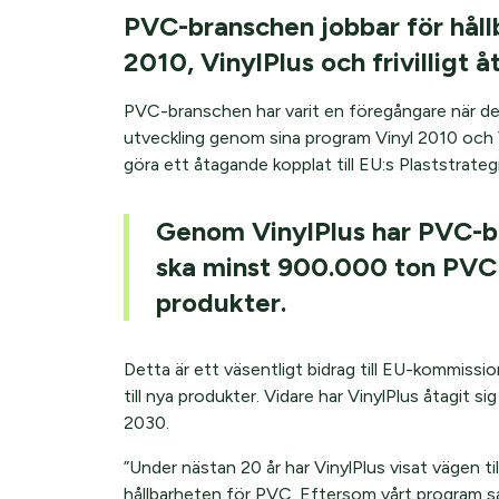
PVC-branschen jobbar för håll
2010, VinylPlus och frivilligt 
PVC-branschen har varit en föregångare när det g
utveckling genom sina program Vinyl 2010 och Vi
göra ett åtagande kopplat till EU:s Plaststrategi
Genom VinylPlus har PVC-bra
ska minst 900.000 ton PVC å
produkter.
Detta är ett väsentligt bidrag till EU-kommissi
till nya produkter. Vidare har VinylPlus åtagit si
2030.
”Under nästan 20 år har VinylPlus visat vägen ti
hållbarheten för PVC. Eftersom vårt program 