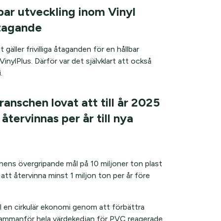
bar utveckling inom Vinyl
åtagande
äller frivilliga åtaganden för en hållbar
nylPlus. Därför var det självklart att också
.
nschen lovat att till år 2025
tervinnas per år till nya
onens övergripande mål på 10 miljoner ton plast
g att återvinna minst 1 miljon ton per år före
ll en cirkulär ekonomi genom att förbättra
sammanför hela värdekedjan för PVC reagerade