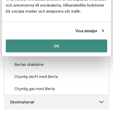
Filmer Grön i labbet
och annonserna till användarna, tillhandahålla funktioner
för sociala medier och analysera vår trafik.
Bertas Fissaft
Upp och ner med Berta
Visa detaljer
Bubbelormar med Berta
OK
Mjölkfyrverkeri med Berta
Bertas drakslime
Osynlig skrift med Berta
Osynlig gas med Berta
Skolmaterial