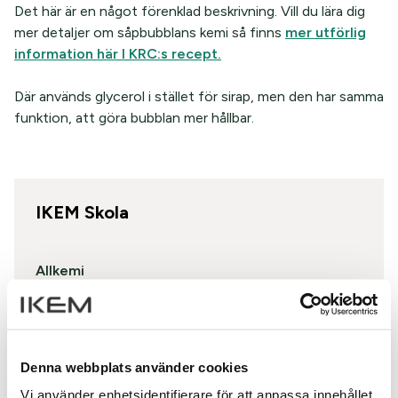
Det här är en något förenklad beskrivning. Vill du lära dig
mer detaljer om såpbubblans kemi så finns
mer utförlig
information här I KRC:s recept.
Där används glycerol i stället för sirap, men den har samma
funktion, att göra bubblan mer hållbar.
IKEM Skola
Allkemi
Kemikarriär
Denna webbplats använder cookies
Bertas Experiment och andra Draksagor
Vi använder enhetsidentifierare för att anpassa innehållet