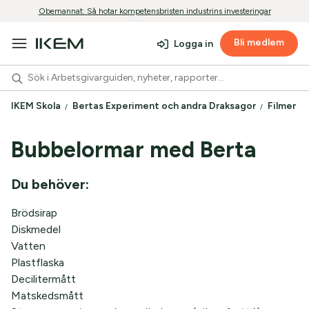
Obemannat: Så hotar kompetensbristen industrins investeringar
Bli medlem
Logga in
IKEM Skola
Bertas Experiment och andra Draksagor
Filmer G
Bubbelormar med Berta
Du behöver:
Brödsirap
Diskmedel
Vatten
Plastflaska
Decilitermått
Matskedsmått