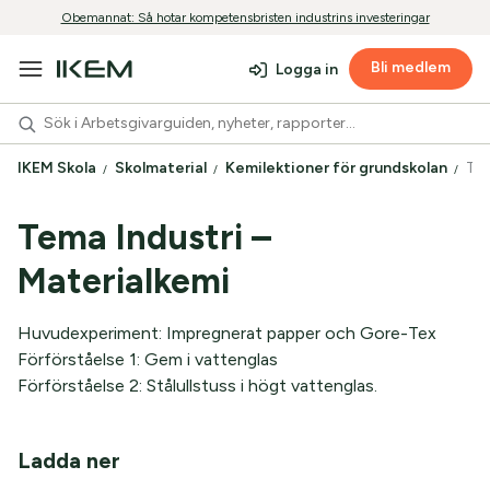
Obemannat: Så hotar kompetensbristen industrins investeringar
Bli medlem
Logga in
IKEM Skola
Skolmaterial
Kemilektioner för grundskolan
Tem
Tema Industri –
Materialkemi
Huvudexperiment: Impregnerat papper och Gore-Tex
Förförståelse 1: Gem i vattenglas
Förförståelse 2: Stålullstuss i högt vattenglas.
Ladda ner