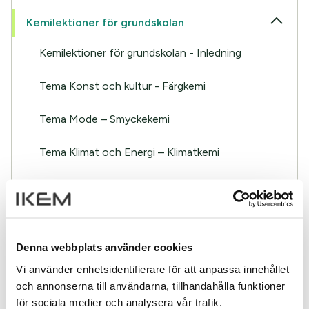
Kemilektioner för grundskolan
Kemilektioner för grundskolan - Inledning
Tema Konst och kultur - Färgkemi
Tema Mode – Smyckekemi
Tema Klimat och Energi – Klimatkemi
Tema Industri – Materialkemi
Tema Kärlekens kemi – Doftmolekyler
Denna webbplats använder cookies
Tema Vatten – Naturkemi
Vi använder enhetsidentifierare för att anpassa innehållet
Tema Hållbar utveckling – Återvinningskemi
och annonserna till användarna, tillhandahålla funktioner
för sociala medier och analysera vår trafik.