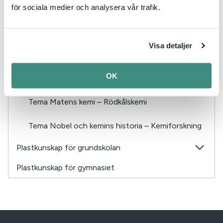
Tema Hållbar utveckling – Återvinningskemi
för sociala medier och analysera vår trafik.
Tema Idrottens kemi – Sportkemi
Visa detaljer
Tema Kommunikation – Skriftig kemi
OK
Tema Hälsa – Vitaminkemi
Tema Matens kemi – Rödkålskemi
Tema Nobel och kemins historia – Kemiforskning
Plastkunskap för grundskolan
Plastkunskap för gymnasiet