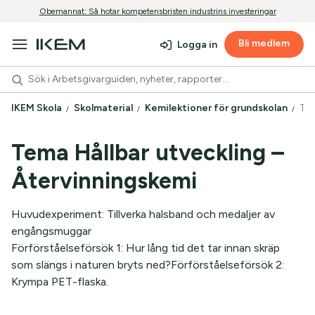
Obemannat: Så hotar kompetensbristen industrins investeringar
Bli medlem
Logga in
IKEM Skola
Skolmaterial
Kemilektioner för grundskolan
Tem
Tema Hållbar utveckling –
Återvinningskemi
Huvudexperiment: Tillverka halsband och medaljer av
engångsmuggar
Förförståelseförsök 1: Hur lång tid det tar innan skräp
som slängs i naturen bryts ned?Förförståelseförsök 2:
Krympa PET-flaska.