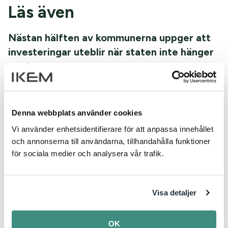
Läs även
Nästan hälften av kommunerna uppger att
investeringar uteblir när staten inte hänger
med
IKEM – Innovations- och kemiindustrierna i Sverige visar i
en ny undersökning att nästan hälften av Sveriges...
Denna webbplats använder cookies
Kompetensbristen hotar industrins
Vi använder enhetsidentifierare för att anpassa innehållet
och annonserna till användarna, tillhandahålla funktioner
investeringar
för sociala medier och analysera vår trafik.
Tillgången till rätt kompetens har blivit en avgörande
konkurrensfaktor när globala företag beslutar...
Visa detaljer
Avtalsrådsdag inför Avtal 2027
Förberedelserna inför avtalsrörelsen har nu tagit fart!
OK